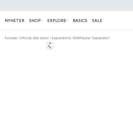
NYHETER
SHOP
EXPLORE
BASICS
SALE
Forside
Utforsk Alle Varer
Sweatshirts
WWHester Sweatshirt
Previous slide