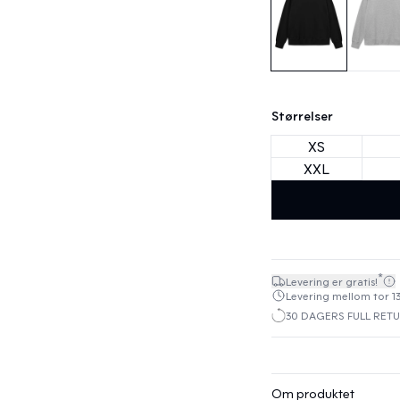
Størrelser
XS
XXL
*
Levering er gratis!
Levering mellom tor 13
30 DAGERS FULL RET
Om produktet