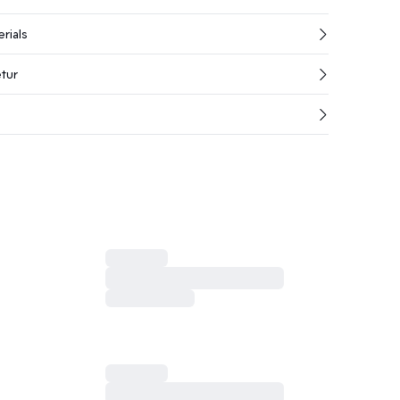
rials
etur