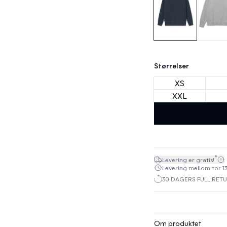
Størrelser
XS
XXL
*
Levering er gratis!
Levering mellom tor 13
30 DAGERS FULL RET
Om produktet