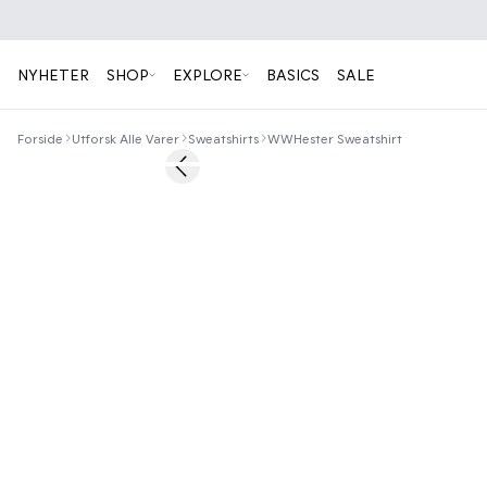
NYHETER
SHOP
EXPLORE
BASICS
SALE
Forside
Utforsk Alle Varer
Sweatshirts
WWHester Sweatshirt
Previous slide