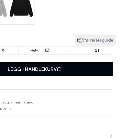
Størrelsesguide
S
M
L
XL
LEGG I HANDLEKURV
. aug. - man 17. aug.
URRETT