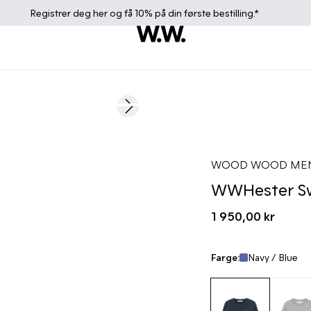
Registrer deg
her
og få 10% på din første bestilling.*
Next slide
WOOD WOOD ME
WWHester Sw
1 950,00 kr
Farge:
Navy / Blue