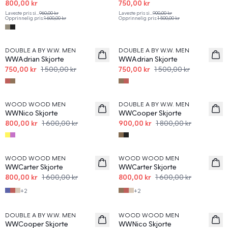
800,00 kr
750,00 kr
Laveste pris si
...
960,00 kr
Laveste pris si
...
900,00 kr
Opprinnelig pris
:
1 600,00 kr
Opprinnelig pris
:
1 500,00 kr
50%
50%
DOUBLE A BY W.W. MEN
DOUBLE A BY W.W. MEN
WWAdrian Skjorte
WWAdrian Skjorte
750,00 kr
1 500,00 kr
750,00 kr
1 500,00 kr
50%
50%
WOOD WOOD MEN
DOUBLE A BY W.W. MEN
WWNico Skjorte
WWCooper Skjorte
800,00 kr
1 600,00 kr
900,00 kr
1 800,00 kr
50%
50%
WOOD WOOD MEN
WOOD WOOD MEN
WWCarter Skjorte
WWCarter Skjorte
800,00 kr
1 600,00 kr
800,00 kr
1 600,00 kr
+
2
+
2
50%
50%
DOUBLE A BY W.W. MEN
WOOD WOOD MEN
WWCooper Skjorte
WWNico Skjorte