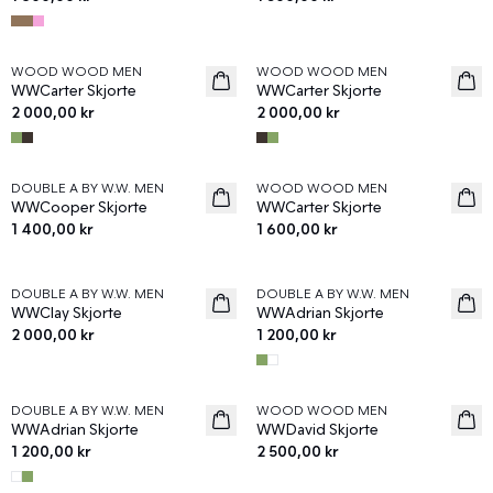
WOOD WOOD MEN
WOOD WOOD MEN
News
News
WWCarter Skjorte
WWCarter Skjorte
2 000,00 kr
2 000,00 kr
DOUBLE A BY W.W. MEN
WOOD WOOD MEN
News
News
WWCooper Skjorte
WWCarter Skjorte
1 400,00 kr
1 600,00 kr
DOUBLE A BY W.W. MEN
DOUBLE A BY W.W. MEN
News
News
WWClay Skjorte
WWAdrian Skjorte
2 000,00 kr
1 200,00 kr
DOUBLE A BY W.W. MEN
WOOD WOOD MEN
News
News
WWAdrian Skjorte
WWDavid Skjorte
1 200,00 kr
2 500,00 kr