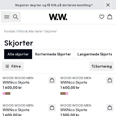
Registrer deg
her
og få 10% på din første bestilling.*
Søk
Han
Forside
Utforsk Alle Varer
Skjorter
Skjorter
Alle skjorter
Kortermede Skjorter
Langermede Skjorter
Filtre
Sortering
WOOD WOOD MEN
WOOD WOOD MEN
News
News
WWNico Skjorte
WWNico Skjorte
1 600,00 kr
1 600,00 kr
WOOD WOOD MEN
WOOD WOOD MEN
News
News
WWNico Skjorte
WWNico Skjorte
1 600,00 kr
1 500,00 kr