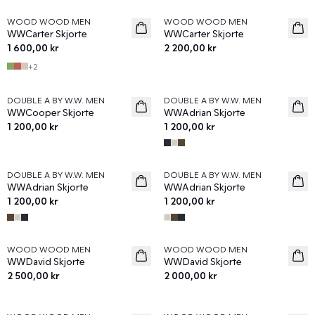
WOOD WOOD MEN
WOOD WOOD MEN
News
News
WWCarter Skjorte
WWCarter Skjorte
1 600,00 kr
2 200,00 kr
+
2
DOUBLE A BY W.W. MEN
DOUBLE A BY W.W. MEN
News
News
WWCooper Skjorte
WWAdrian Skjorte
1 200,00 kr
1 200,00 kr
DOUBLE A BY W.W. MEN
DOUBLE A BY W.W. MEN
News
News
WWAdrian Skjorte
WWAdrian Skjorte
1 200,00 kr
1 200,00 kr
WOOD WOOD MEN
WOOD WOOD MEN
News
News
WWDavid Skjorte
WWDavid Skjorte
2 500,00 kr
2 000,00 kr