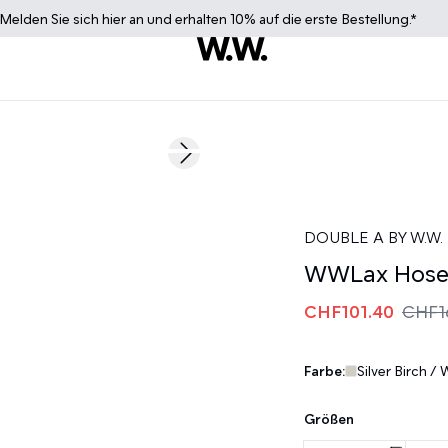
Melden Sie sich
hier
an und erhalten 10% auf die erste Bestellung.*
40%
Next slide
DOUBLE A BY W.W.
WWLax Hos
CHF101.40
CHF1
Farbe:
Silver Birch / 
Größen