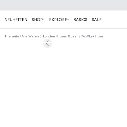
NEUHEITEN
SHOP
EXPLORE
BASICS
SALE
Titelseite
Alle Waren Erkunden
Hosen & Jeans
WWLax Hose
40%
Previous slide