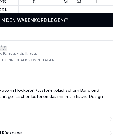
XS
S
M
L
XXL
IN DEN WARENKORB LEGEN
*
!
10. aug. - di. 11. aug.
HT INNERHALB VON 30 TAGEN
ose mit lockerer Passform, elastischem Bund und
chräge Taschen betonen das minimalistische Design.
nd Rückgabe