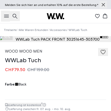
Melden Sie sich
hier
an und erhalten 10% auf die erste Bestellung.*
Suche
Wa
Titelseite
Alle Waren Erkunden
Accessories
WWLab Tuch
50%
WOOD WOOD MEN
WWLab Tuch
CHF79.50
CHF159.00
Farbe:
Black
*
Lieferung ist kostenlos!
Lieferung zwischen fr. 07. aug. - mo. 10. aug.