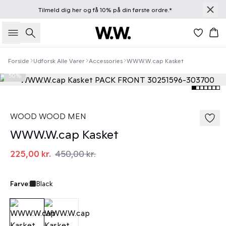
Tilmeld dig
her
og få 10% på din første ordre.*
Søg
Kur
Forside
Udforsk Alle Varer
Accessories
WWW.W.cap Kasket
50%
WOOD WOOD MEN
WWW.W.cap Kasket
225,00 kr.
450,00 kr.
Farve:
Black