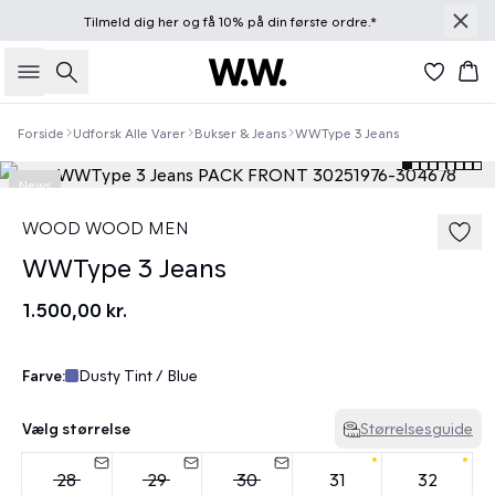
Tilmeld dig
her
og få 10% på din første ordre.*
Søg
Kur
Forside
Udforsk Alle Varer
Bukser & Jeans
WWType 3 Jeans
News
WOOD WOOD MEN
WWType 3 Jeans
1.500,00 kr.
Farve:
Dusty Tint / Blue
Vælg størrelse
Størrelsesguide
28
29
30
31
32