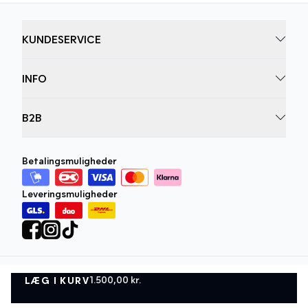
KUNDESERVICE
INFO
B2B
Betalingsmuligheder
Leveringsmuligheder
1.500,00 kr.
LÆG I KURV
Privatlivspolitik
Vilkår og betingelser
LÆG I KURV
©
DK Company Online A/S
2026