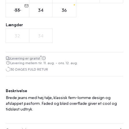
33
34
36
Længder
32
34
*
Levering er gratis!
Levering mellem tir. 11. aug. - ons. 12. aug.
30 DAGES FULD RETUR
Beskrivelse
Brede jeans med høj talje, klassisk fem-lomme design og
afslappet pasform. Faded og blød overflade giver et cool og
tidsløst udtryk.