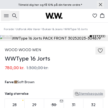
Tilmeld dig
her
og få 10% på din første ordre.*
Søg
Kur
Forside
Udforsk Alle Varer
Bukser & Jeans
WWType 16 Jorts
40%
WOOD WOOD MEN
WWType 16 Jorts
780,00 kr.
1.300,00 kr.
Farve:
Soft Brown
Vælg størrelse
Størrelsesguide
28
29
30
31
32