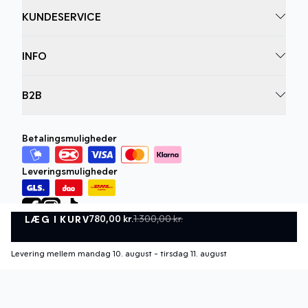
KUNDESERVICE
INFO
B2B
Betalingsmuligheder
Leveringsmuligheder
780,00 kr.
1.300,00 kr.
LÆG I KURV
LÆG I KURV
Levering mellem mandag 10. august - tirsdag 11. august
Privatlivspolitik
Vilkår og betingelser
©
DK Company Online A/S
2026