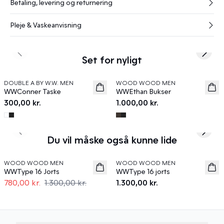
Betaling, levering og returnering
Pleje & Vaskeanvisning
Previous slide
Next s
Set for nyligt
DOUBLE A BY W.W. MEN
WOOD WOOD MEN
News
News
WWConner Taske
WWEthan Bukser
300,00 kr.
1.000,00 kr.
Previous slide
Next s
Du vil måske også kunne lide
40%
WOOD WOOD MEN
WOOD WOOD MEN
News
WWType 16 Jorts
WWType 16 jorts
780,00 kr.
1.300,00 kr.
1.300,00 kr.