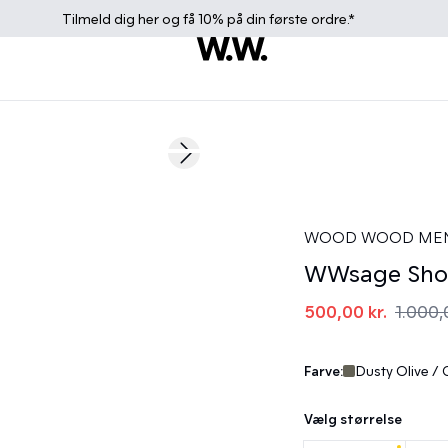
Tilmeld dig
her
og få 10% på din første ordre.*
50%
Next slide
WOOD WOOD ME
WWsage Sho
500,00 kr.
1.000,
Farve:
Dusty Olive /
Vælg størrelse