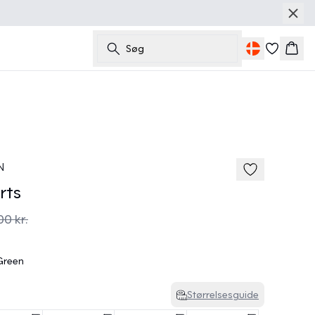
Søg
Kurv
50%
185 cm • M
N
rts
00 kr.
 Green
Størrelsesguide