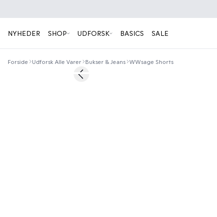
NYHEDER
SHOP
UDFORSK
BASICS
SALE
Forside
Udforsk Alle Varer
Bukser & Jeans
WWsage Shorts
50%
Previous slide