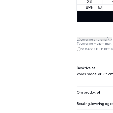
XS
XXL
*
Levering er gratis!
Levering mellem man. 10.
30 DAGES FULD RETU
Beskrivelse
Vores model er 185 cm 
Om produktet
Betaling, levering og r