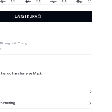
S
M
L
XL
LÆG I KURV
 aug. - tir. 11. aug.
R
høj og har størrelse M på.
eturnering