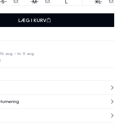
S
M
L
XL
LÆG I KURV
 aug. - tir. 11. aug.
R
eturnering