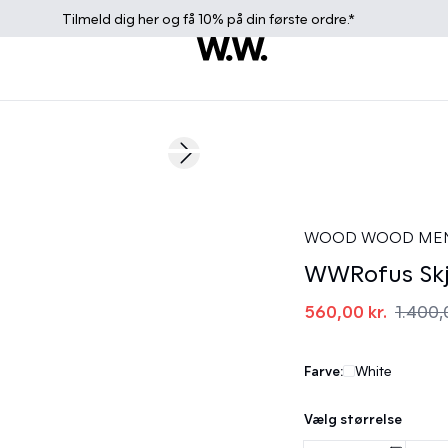
Tilmeld dig
her
og få 10% på din første ordre.*
60%
Next slide
WOOD WOOD ME
WWRofus Skj
560,00 kr.
1.400,
Farve:
White
Vælg størrelse