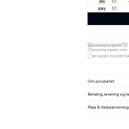
XS
XXL
*
Levering er gratis!
Levering mellem man. 10.
30 DAGES FULD RETU
Om produktet
Betaling, levering og r
Pleje & Vaskeanvisning