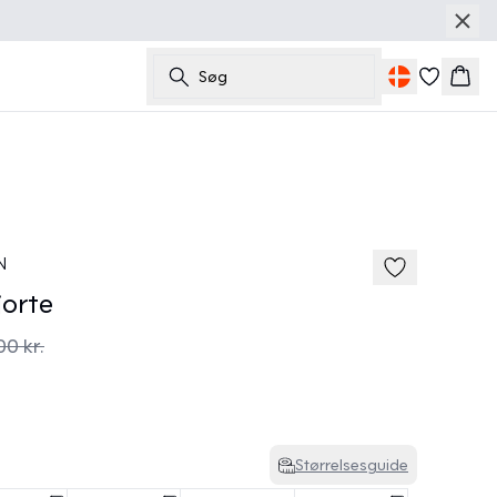
Søg
Kurv
60%
N
orte
00 kr.
Størrelsesguide