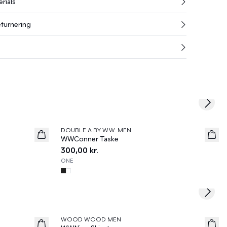
rials
eturnering
Next s
DOUBLE A BY W.W. MEN
News
WWConner Taske
300,00 kr.
ONE
Next s
WOOD WOOD MEN
News