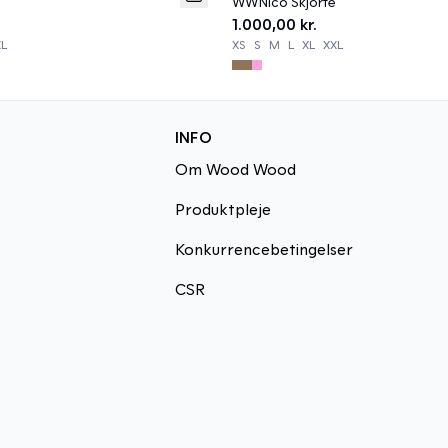
WWNico Skjorte
1.000,00 kr.
XL
XS
S
M
L
XL
XXL
INFO
Om Wood Wood
Produktpleje
Konkurrencebetingelser
CSR