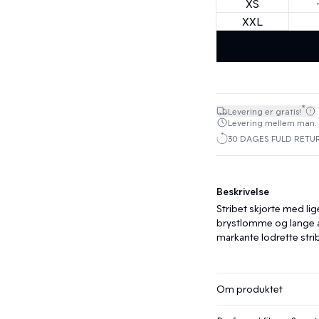
XS
XXL
*
Levering er gratis!
Levering mellem man. 10.
30 DAGES FULD RETU
Beskrivelse
Stribet skjorte med li
brystlomme og lange 
markante lodrette stri
Om produktet