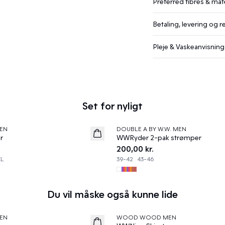
Preferred fibres & mate
Betaling, levering og r
Pleje & Vaskeanvisning
Set for nyligt
EN
DOUBLE A BY W.W. MEN
News
r
WWRyder 2-pak strømper
200,00 kr.
XL
39-42
43-46
Du vil måske også kunne lide
EN
WOOD WOOD MEN
News