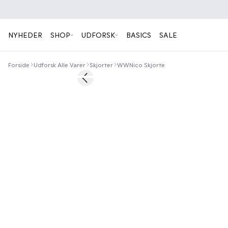
NYHEDER
SHOP
UDFORSK
BASICS
SALE
Forside
Udforsk Alle Varer
Skjorter
WWNico Skjorte
40%
Previous slide