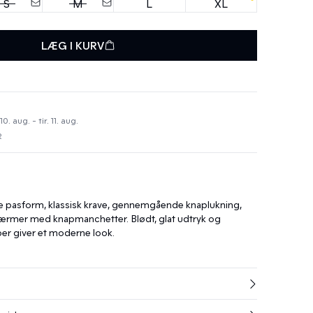
S
M
L
XL
LÆG I KURV
 aug. - tir. 11. aug.
R
ge pasform, klassisk krave, gennemgående knaplukning,
ærmer med knapmanchetter. Blødt, glat udtryk og
ber giver et moderne look.