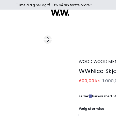
Tilmeld dig
her
og få 10% på din første ordre.*
40%
Next slide
WOOD WOOD ME
WWNico Skjo
600,00 kr.
1.000,
Farve:
Rainwashed Str
Vælg størrelse