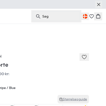
Søg
Kurv
40%
185 cm • M
N
rte
00 kr.
ipe / Blue
Størrelsesguide