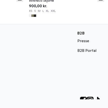
WWNico Skjorte
900,00 kr.
XS
S
M
L
XL
XXL
B2B
Presse
B2B Portal