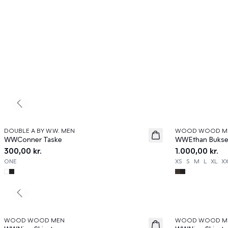
Previous slide
DOUBLE A BY W.W. MEN
WOOD WOOD M
News
News
WWConner Taske
WWEthan Bukse
300,00 kr.
1.000,00 kr.
ONE
XS
S
M
L
XL
X
Previous slide
WOOD WOOD MEN
WOOD WOOD M
News
News