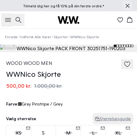
Tilmeld dig
her
og få 10% på din første ordre.*
Søg
Kur
Forside
Udforsk Alle Varer
Skjorter
WWNico Skjorte
50%
WOOD WOOD MEN
WWNico Skjorte
500,00 kr.
1.000,00 kr.
Farve:
Gray Pinstripe / Grey
Vælg størrelse
Størrelsesguide
XS
S
M
L
XL