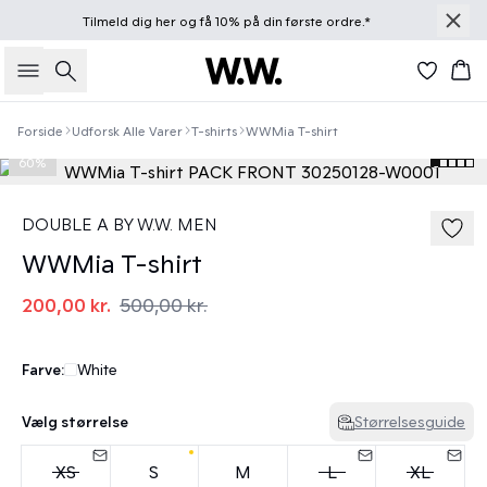
Tilmeld dig
her
og få 10% på din første ordre.*
Søg
Kur
Forside
Udforsk Alle Varer
T-shirts
WWMia T-shirt
60%
DOUBLE A BY W.W. MEN
WWMia T-shirt
200,00 kr.
500,00 kr.
Farve:
White
Vælg størrelse
Størrelsesguide
XS
S
M
L
XL