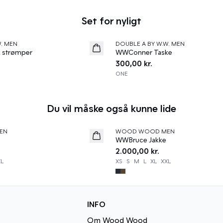
Set for nyligt
W. MEN
DOUBLE A BY W.W. MEN
News
 strømper
WWConner Taske
300,00 kr.
ONE
Du vil måske også kunne lide
EN
WOOD WOOD MEN
News
WWBruce Jakke
2.000,00 kr.
XL
XS
S
M
L
XL
XXL
INFO
Om Wood Wood