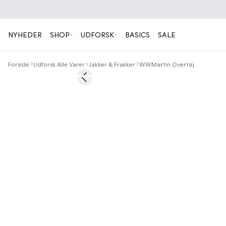
NYHEDER
SHOP
UDFORSK
BASICS
SALE
Forside
Udforsk Alle Varer
Jakker & Frakker
WWMartin Overtøj
60%
Previous slide