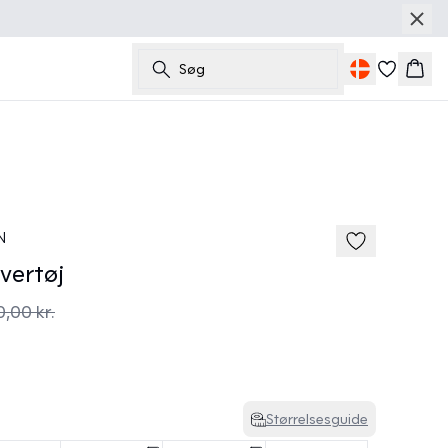
Søg
Kurv
N
ertøj
,00 kr.
Størrelsesguide