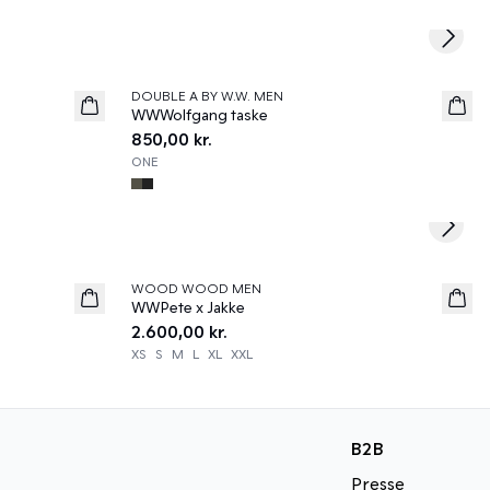
Next s
DOUBLE A BY W.W. MEN
News
WWWolfgang taske
850,00 kr.
ONE
Next s
WOOD WOOD MEN
News
WWPete x Jakke
2.600,00 kr.
XS
S
M
L
XL
XXL
B2B
Presse