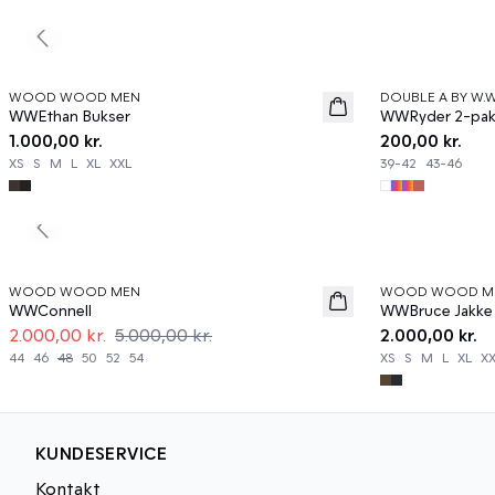
Previous slide
WOOD WOOD MEN
DOUBLE A BY W.
News
News
WWEthan Bukser
WWRyder 2-pak
1.000,00 kr.
200,00 kr.
XS
S
M
L
XL
XXL
39-42
43-46
Previous slide
60%
WOOD WOOD MEN
WOOD WOOD M
News
WWConnell
WWBruce Jakke
2.000,00 kr.
5.000,00 kr.
2.000,00 kr.
44
46
48
50
52
54
XS
S
M
L
XL
X
KUNDESERVICE
Kontakt