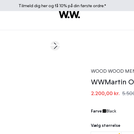
Tilmeld dig
her
og få 10% på din første ordre.*
60%
Next slide
WOOD WOOD ME
WWMartin Ov
2.200,00 kr.
5.500
Farve:
Black
Vælg størrelse