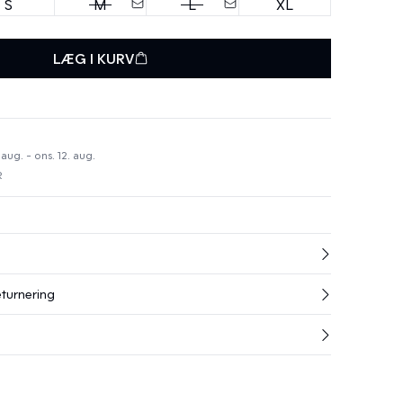
S
M
L
XL
LÆG I KURV
 aug. - ons. 12. aug.
R
eturnering