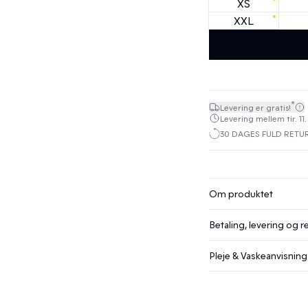
XS
XXL
*
Levering er gratis!
Levering mellem tir. 11.
30 DAGES FULD RETU
Om produktet
Betaling, levering og r
Pleje & Vaskeanvisning