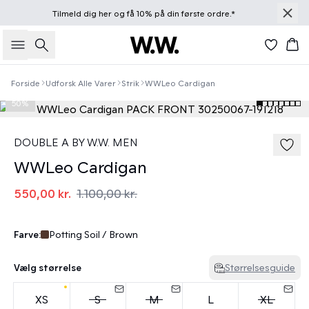
Tilmeld dig
her
og få 10% på din første ordre.*
Søg
Kur
Forside
Udforsk Alle Varer
Strik
WWLeo Cardigan
50%
DOUBLE A BY W.W. MEN
WWLeo Cardigan
550,00 kr.
1.100,00 kr.
Farve:
Potting Soil / Brown
Vælg størrelse
Størrelsesguide
XS
S
M
L
XL