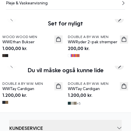
Pleje & Vaskeanvisning
Previous slide
Next s
Set for nyligt
WOOD WOOD MEN
DOUBLE A BY W.W. MEN
News
News
WWEthan Bukser
WWRyder 2-pak strømper
1.000,00 kr.
200,00 kr.
Previous slide
Next s
Du vil måske også kunne lide
DOUBLE A BY W.W. MEN
DOUBLE A BY W.W. MEN
News
News
WWTay Cardigan
WWTay Cardigan
1.200,00 kr.
1.200,00 kr.
+
5
KUNDESERVICE