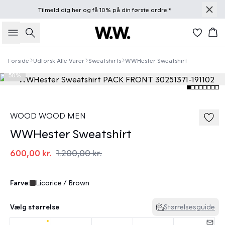
Tilmeld dig
her
og få 10% på din første ordre.*
Søg
Kur
Forside
Udforsk Alle Varer
Sweatshirts
WWHester Sweatshirt
50%
WOOD WOOD MEN
WWHester Sweatshirt
600,00 kr.
1.200,00 kr.
Farve:
Licorice / Brown
Vælg størrelse
Størrelsesguide