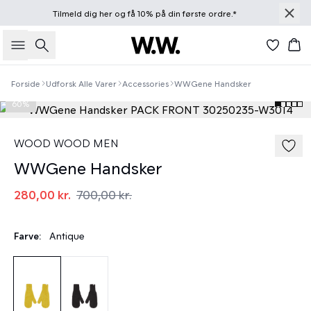
Tilmeld dig
her
og få 10% på din første ordre.*
Søg
Kur
Forside
Udforsk Alle Varer
Accessories
WWGene Handsker
60%
WOOD WOOD MEN
WWGene Handsker
280,00 kr.
700,00 kr.
Farve:
Antique