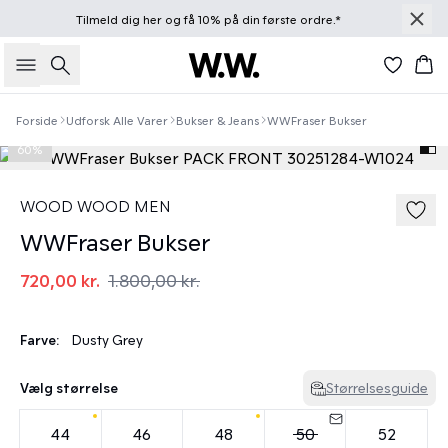
Tilmeld dig
her
og få 10% på din første ordre.*
Søg
Kur
Forside
Udforsk Alle Varer
Bukser & Jeans
WWFraser Bukser
60%
WOOD WOOD MEN
WWFraser Bukser
720,00 kr.
1.800,00 kr.
Farve:
Dusty Grey
Vælg størrelse
Størrelsesguide
44
46
48
50
52