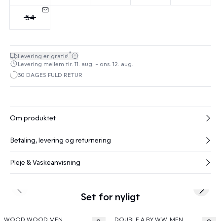
54
*
Levering er gratis!
Levering mellem tir. 11. aug. - ons. 12. aug.
30 DAGES FULD RETUR
Om produktet
Betaling, levering og returnering
Pleje & Vaskeanvisning
Previous slide
Next s
Set for nyligt
WOOD WOOD MEN
DOUBLE A BY W.W. MEN