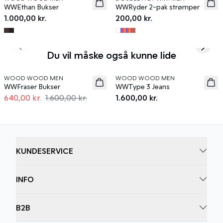
News
News
WWEthan Bukser
WWRyder 2-pak strømper
1.000,00 kr.
200,00 kr.
Previous slide
Next s
Du vil måske også kunne lide
60%
WOOD WOOD MEN
WOOD WOOD MEN
News
WWFraser Bukser
WWType 3 Jeans
640,00 kr.
1.600,00 kr.
1.600,00 kr.
KUNDESERVICE
INFO
B2B