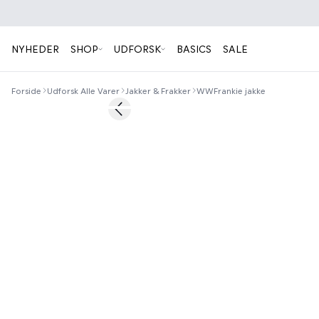
NYHEDER
SHOP
UDFORSK
BASICS
SALE
Forside
Udforsk Alle Varer
Jakker & Frakker
WWFrankie jakke
40%
Previous slide