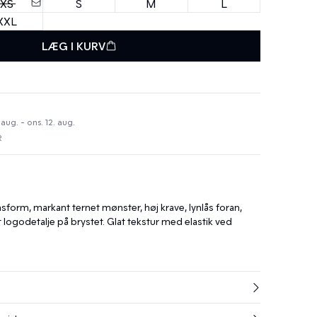
XS
S
M
L
XXL
LÆG I KURV
 aug. - ons. 12. aug.
R
sform, markant ternet mønster, høj krave, lynlås foran,
logodetalje på brystet. Glat tekstur med elastik ved