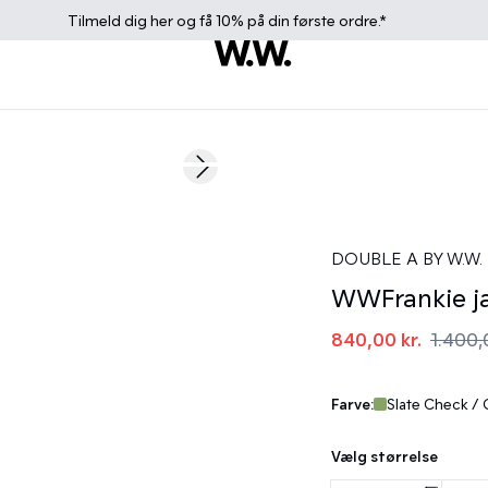
Tilmeld dig
her
og få 10% på din første ordre.*
40%
Next slide
DOUBLE A BY W.W.
WWFrankie j
840,00 kr.
1.400,
Farve:
Slate Check /
Vælg størrelse