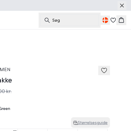
Søg
Kurv
40%
185 cm • M
 MEN
akke
00 kr.
 Green
Størrelsesguide