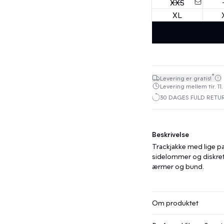
XXS
XL
*
Levering er gratis!
Levering mellem tir. 11.
30 DAGES FULD RETU
Beskrivelse
Trackjakke med lige pa
sidelommer og diskret 
ærmer og bund.
Om produktet