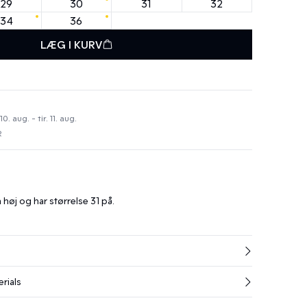
29
30
31
32
34
36
LÆG I KURV
 aug. - tir. 11. aug.
R
høj og har størrelse 31 på.
rials