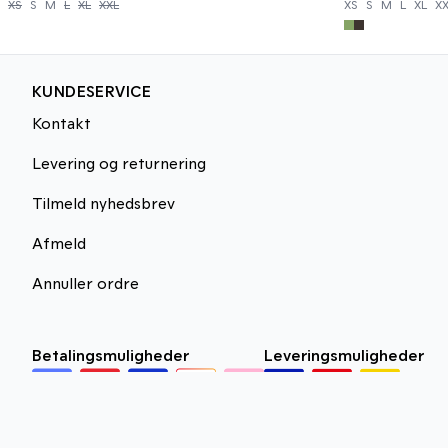
XS
S
M
L
XL
XXL
XS
S
M
L
XL
X
KUNDESERVICE
Kontakt
Levering og returnering
Tilmeld nyhedsbrev
Afmeld
Annuller ordre
Betalingsmuligheder
Leveringsmuligheder
Privatlivspolitik
Vilkår og betingelser