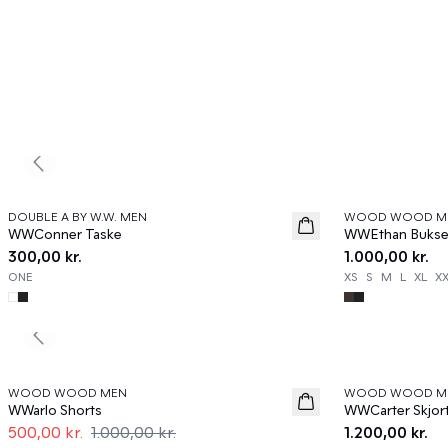
Previous slide
DOUBLE A BY W.W. MEN
WOOD WOOD M
News
News
WWConner Taske
WWEthan Bukse
300,00 kr.
1.000,00 kr.
ONE
XS
S
M
L
XL
X
Previous slide
50%
WOOD WOOD MEN
WOOD WOOD M
News
WWarlo Shorts
WWCarter Skjor
500,00 kr.
1.000,00 kr.
1.200,00 kr.