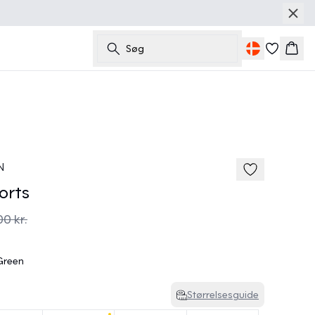
Søg
Kurv
50%
185 cm • M
N
orts
00 kr.
 Green
Størrelsesguide