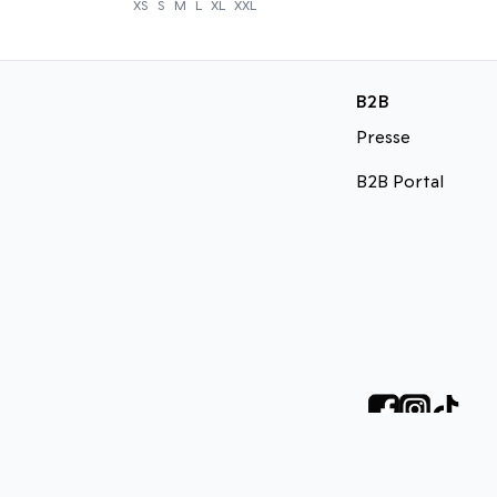
XS
S
M
L
XL
XXL
B2B
Presse
B2B Portal
©
DK Company Online A/S
2026