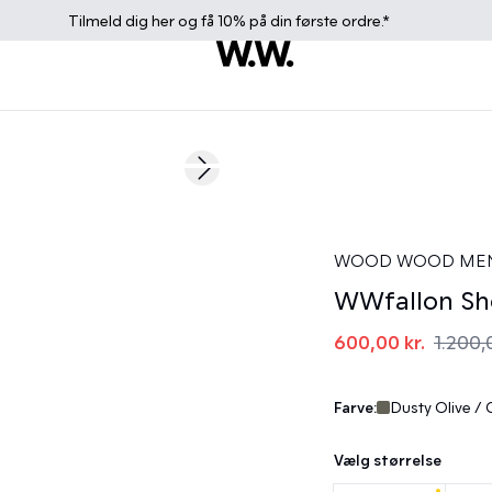
Tilmeld dig
her
og få 10% på din første ordre.*
50%
Next slide
WOOD WOOD ME
WWfallon Sh
600,00 kr.
1.200,
Farve:
Dusty Olive /
Vælg størrelse