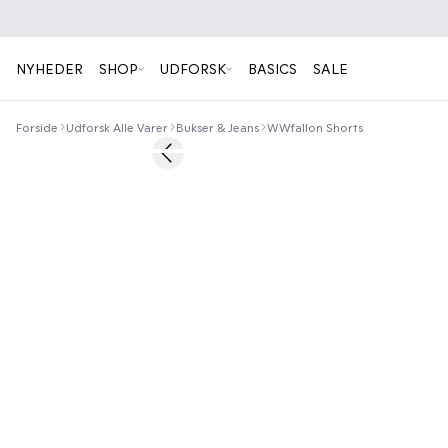
NYHEDER
SHOP
UDFORSK
BASICS
SALE
Forside
Udforsk Alle Varer
Bukser & Jeans
WWfallon Shorts
50%
Previous slide