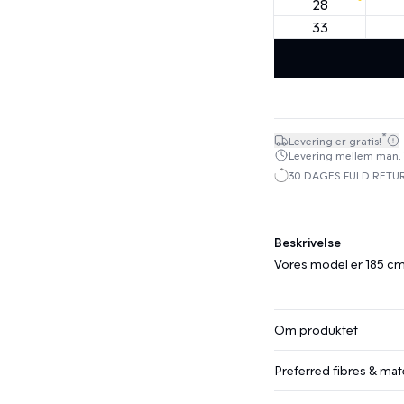
28
33
*
Levering er gratis!
Levering mellem man. 10.
30 DAGES FULD RETU
Beskrivelse
Vores model er 185 cm 
Om produktet
Preferred fibres & mate