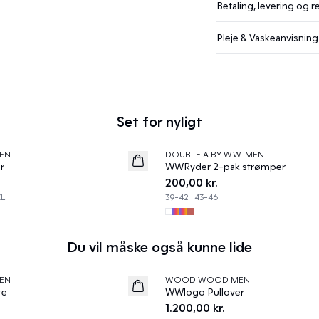
Betaling, levering og r
Pleje & Vaskeanvisning
Set for nyligt
EN
DOUBLE A BY W.W. MEN
News
r
WWRyder 2-pak strømper
200,00 kr.
XL
39-42
43-46
Du vil måske også kunne lide
EN
WOOD WOOD MEN
News
te
WWlogo Pullover
1.200,00 kr.