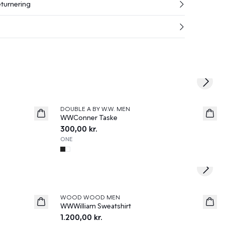
eturnering
Next s
DOUBLE A BY W.W. MEN
News
WWConner Taske
300,00 kr.
ONE
Next s
WOOD WOOD MEN
News
WWWilliam Sweatshirt
1.200,00 kr.