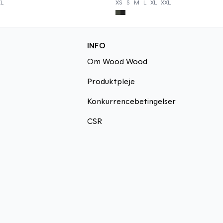
XL
XS
S
M
L
XL
XXL
INFO
Om Wood Wood
Produktpleje
Konkurrencebetingelser
CSR