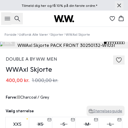
Tilmeld dig
her
og få 10% på din første ordre.*
Søg
Kur
Forside
Udforsk Alle Varer
Skjorter
WWAxl Skjorte
60%
DOUBLE A BY W.W. MEN
WWAxl Skjorte
400,00 kr.
1.000,00 kr.
Farve:
Charcoal / Grey
Vælg størrelse
Størrelsesguide
XXS
XS
S
M
L