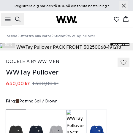
Registrera dig
här
och få 10% på din första beställning.*
Sök
Ko
Försida
Utforska Alla Varor
Stickat
WWTay Pullover
50%
DOUBLE A BY W.W. MEN
WWTay Pullover
650,00 kr
1 300,00 kr
Färg:
Potting Soil / Brown