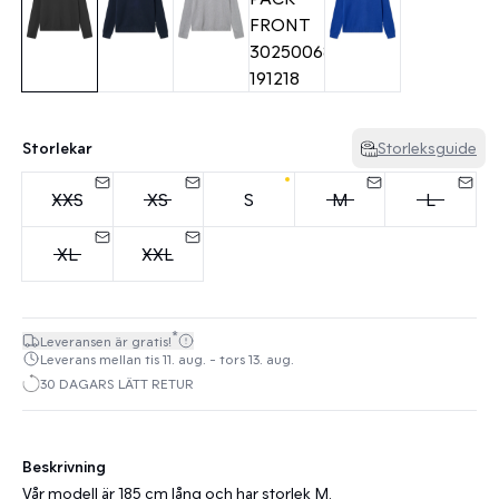
Storlekar
Storleksguide
XXS
XS
S
M
L
XL
XXL
*
Leveransen är gratis!
Leverans mellan tis 11. aug. - tors 13. aug.
30 DAGARS LÄTT RETUR
Beskrivning
Vår modell är 185 cm lång och har storlek M.