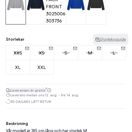
Storlekar
Storleksguide
XXS
XS
S
M
L
XL
XXL
*
Leveransen är gratis!
Leverans mellan ons 12. aug. - fre 14. aug.
30 DAGARS LÄTT RETUR
Beskrivning
Vår modell är 185 cm lång och har storlek M.