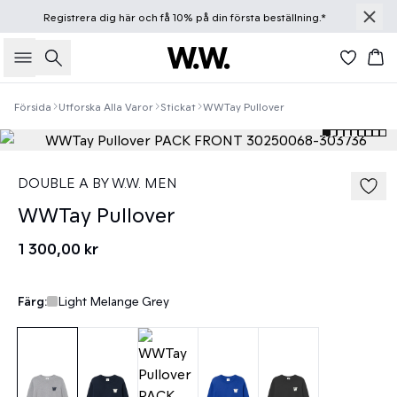
Registrera dig
här
och få 10% på din första beställning.*
Sök
Ko
Försida
Utforska Alla Varor
Stickat
WWTay Pullover
DOUBLE A BY W.W. MEN
WWTay Pullover
1 300,00 kr
Färg:
Light Melange Grey