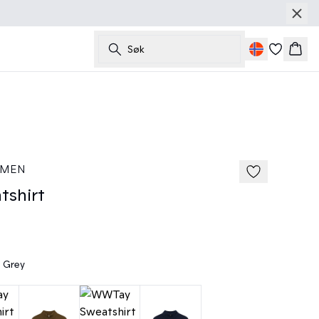
Søk
Hand
 MEN
shirt
 Grey