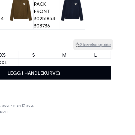
Størrelsesguide
XS
S
M
L
XXL
LEGG I HANDLEKURV
. aug. - man 17. aug.
URRETT