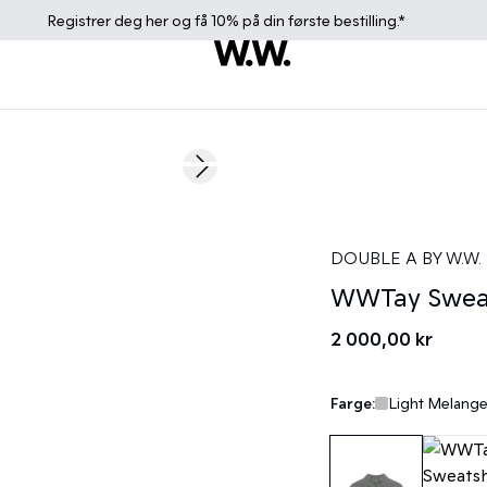
Registrer deg
her
og få 10% på din første bestilling.*
Next slide
DOUBLE A BY W.W.
WWTay Sweat
2 000,00 kr
Farge:
Light Melange