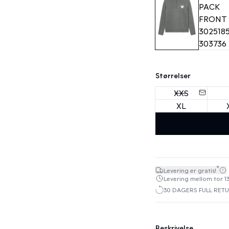
Størrelser
XXS
XL
*
Levering er gratis!
Levering mellom tor 13
30 DAGERS FULL RET
Beskrivelse