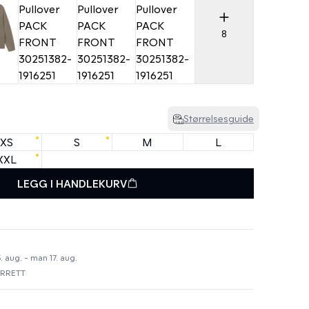
8
Størrelsesguide
XS
S
M
L
XXL
LEGG I HANDLEKURV
. aug. - man 17. aug.
URRETT