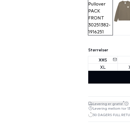
Størrelser
XXS
XL
*
Levering er gratis!
Levering mellom tor 13
30 DAGERS FULL RET