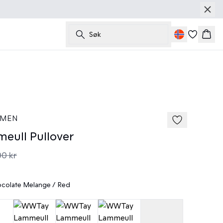
Søk
Hand
50%
185 cm • M
 MEN
ull Pullover
00 kr
colate Melange / Red