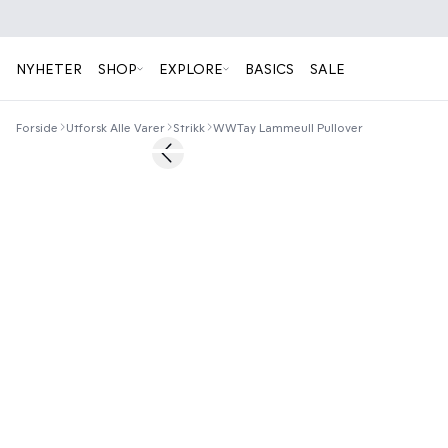
NYHETER
SHOP
EXPLORE
BASICS
SALE
Forside
Utforsk Alle Varer
Strikk
WWTay Lammeull Pullover
50%
Previous slide