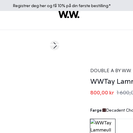
Registrer deg
her
og få 10% på din første bestilling.*
50%
Next slide
DOUBLE A BY W.W.
WWTay Lamme
800,00 kr
1 600,
Farge:
Decadent Cho