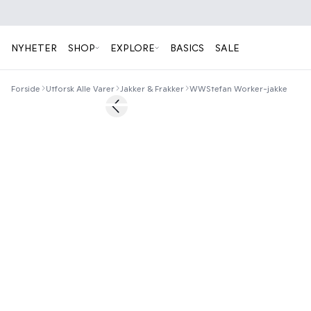
NYHETER
SHOP
EXPLORE
BASICS
SALE
Forside
Utforsk Alle Varer
Jakker & Frakker
WWStefan Worker-jakke
50%
Previous slide