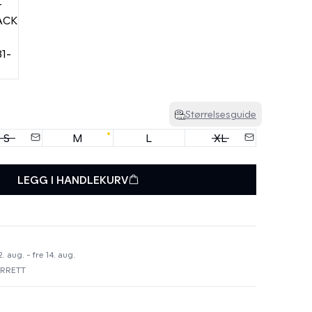
Størrelsesguide
S
M
L
XL
LEGG I HANDLEKURV
 aug. - fre 14. aug.
URRETT