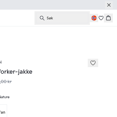
Søk
Hand
50%
185 cm • M
N
rker-jakke
,00 kr
Nature