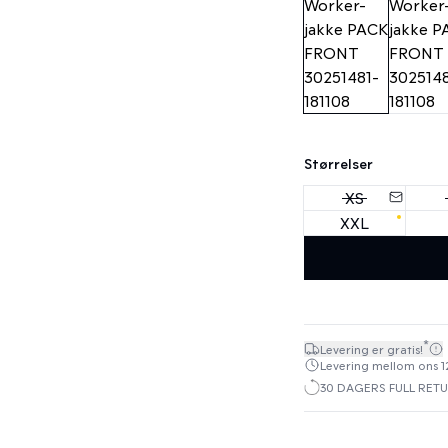
Størrelser
XS
XXL
*
Levering er gratis!
Levering mellom ons 12.
30 DAGERS FULL RET