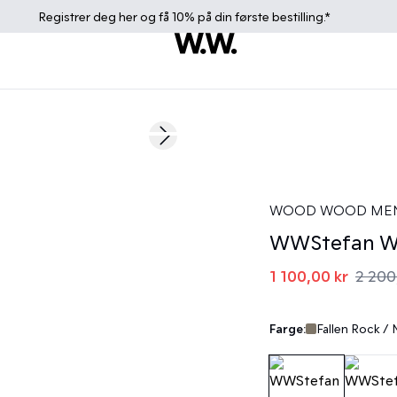
Registrer deg
her
og få 10% på din første bestilling.*
50%
Next slide
WOOD WOOD ME
WWStefan Wo
1 100,00 kr
2 200
Farge:
Fallen Rock / 