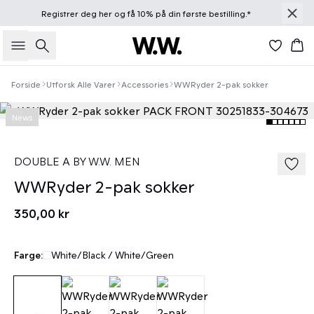
Registrer deg
her
og få 10% på din første bestilling.*
Søk
Han
Forside
Utforsk Alle Varer
Accessories
WWRyder 2-pak sokker
News
DOUBLE A BY W.W. MEN
WWRyder 2-pak sokker
350,00 kr
Farge:
White/Black / White/Green