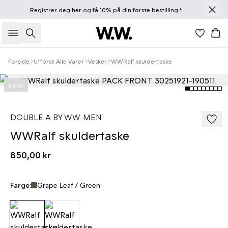
Registrer deg
her
og få 10% på din første bestilling.*
Søk
Han
Forside
Utforsk Alle Varer
Vesker
WWRalf skuldertaske
News
DOUBLE A BY W.W. MEN
WWRalf skuldertaske
850,00 kr
Farge:
Grape Leaf / Green