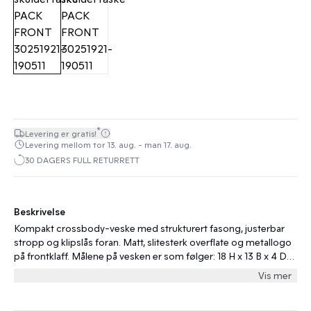
*
Levering er gratis!
Levering mellom tor 13. aug. - man 17. aug.
30 DAGERS FULL RETURRETT
Beskrivelse
Kompakt crossbody-veske med strukturert fasong, justerbar
stropp og klipslås foran. Matt, slitesterk overflate og metallogo
på frontklaff. Målene på vesken er som følger: 18 H x 13 B x 4 D
cm
Vis mer