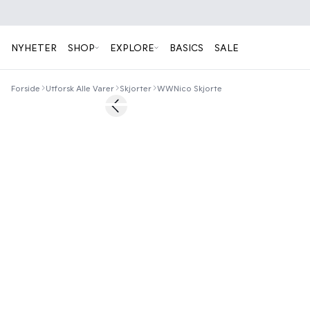
NYHETER
SHOP
EXPLORE
BASICS
SALE
Forside
Utforsk Alle Varer
Skjorter
WWNico Skjorte
60%
Previous slide