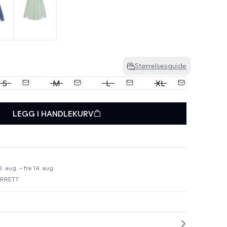
Størrelsesguide
S
M
L
XL
LEGG I HANDLEKURV
 aug. - fre 14. aug.
URRETT