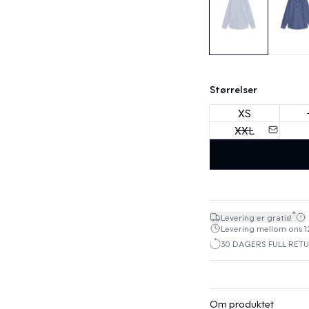
Størrelser
XS
XXL
*
Levering er gratis!
Levering mellom ons 12.
30 DAGERS FULL RET
Om produktet