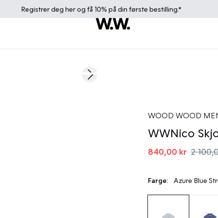
Registrer deg
her
og få 10% på din første bestilling.*
60%
Next slide
WOOD WOOD ME
WWNico Skjo
840,00 kr
2 100,
Farge:
Azure Blue Str