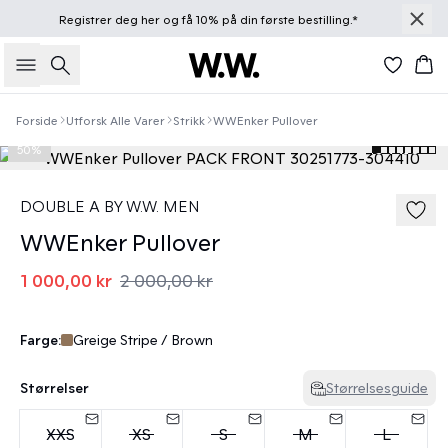
Registrer deg
her
og få 10% på din første bestilling.*
Søk
Han
Forside
Utforsk Alle Varer
Strikk
WWEnker Pullover
50%
DOUBLE A BY W.W. MEN
WWEnker Pullover
1 000,00 kr
2 000,00 kr
Farge:
Greige Stripe / Brown
Størrelser
Størrelsesguide
XXS
XS
S
M
L