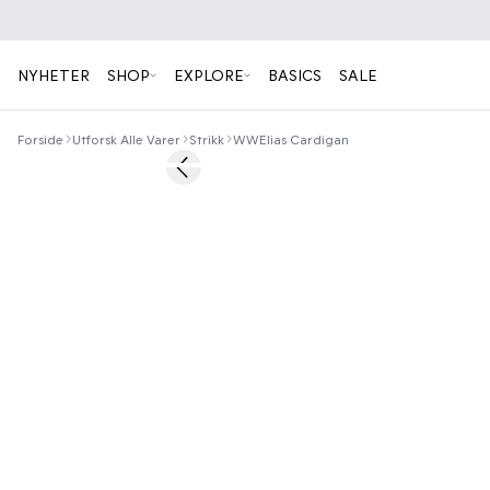
NYHETER
SHOP
EXPLORE
BASICS
SALE
Forside
Utforsk Alle Varer
Strikk
WWElias Cardigan
60%
Previous slide