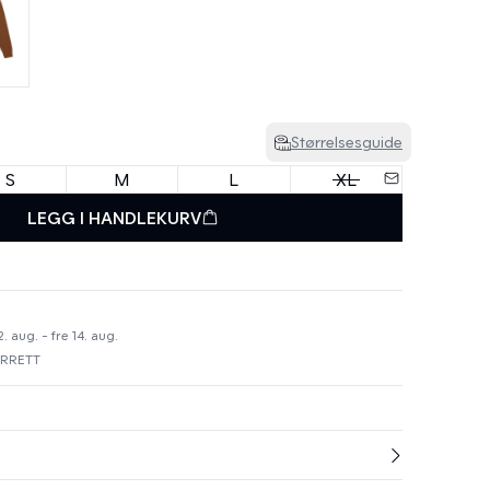
Størrelsesguide
S
M
L
XL
LEGG I HANDLEKURV
 aug. - fre 14. aug.
URRETT