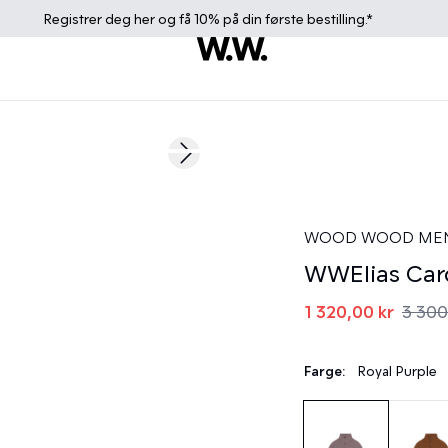
Registrer deg
her
og få 10% på din første bestilling.*
60%
Next slide
WOOD WOOD ME
WWElias Car
1 320,00 kr
3 300
Farge:
Royal Purple