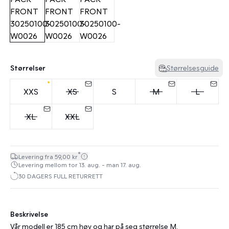
Størrelser
Størrelsesguide
XXS
XS
S
M
L
XL
XXL
*
Levering fra 59,00 kr
Levering mellom tor 13. aug. - man 17. aug.
30 DAGERS FULL RETURRETT
Beskrivelse
Vår modell er 185 cm høy og har på seg størrelse M.