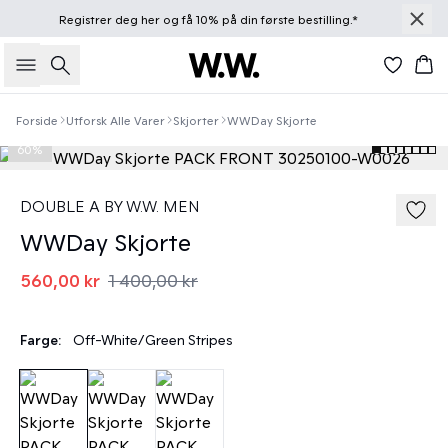
Registrer deg
her
og få 10% på din første bestilling.*
Søk
Han
Forside
Utforsk Alle Varer
Skjorter
WWDay Skjorte
60%
DOUBLE A BY W.W. MEN
WWDay Skjorte
560,00 kr
1 400,00 kr
Farge:
Off-White/Green Stripes