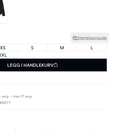
Størrelsesguide
XS
S
M
L
XXL
LEGG I HANDLEKURV
. aug. - man 17. aug.
URRETT