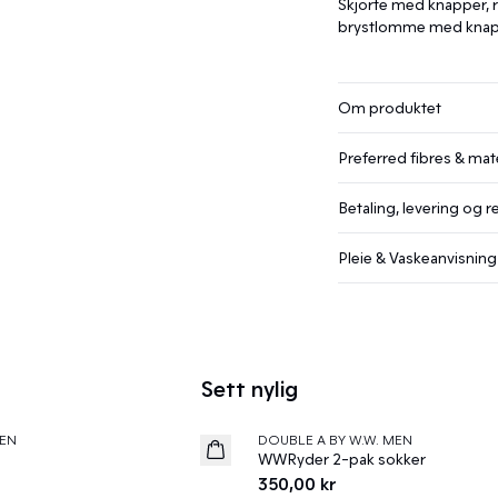
Skjorte med knapper, r
brystlomme med knapp g
Om produktet
Preferred fibres & mate
Betaling, levering og r
Pleie & Vaskeanvisning
Sett nylig
EN
DOUBLE A BY W.W. MEN
News
WWRyder 2-pak sokker
350,00 kr