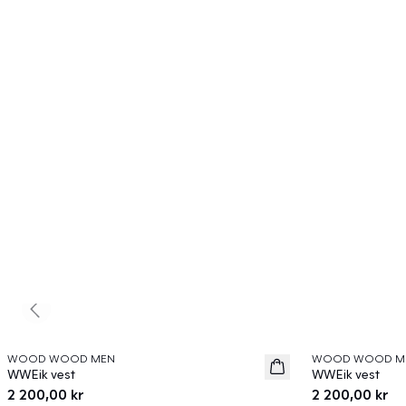
Previous slide
WOOD WOOD MEN
WOOD WOOD M
News
News
WWEik vest
WWEik vest
2 200,00 kr
2 200,00 kr