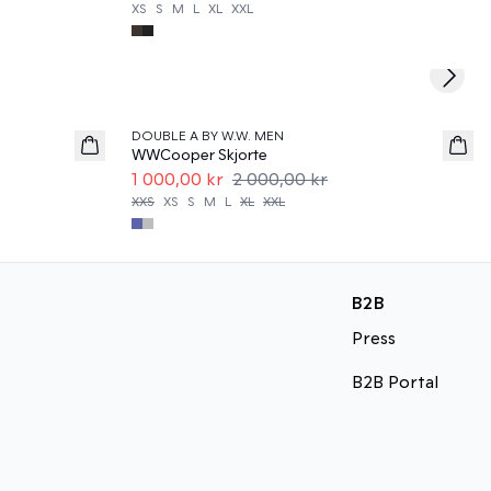
XS
S
M
L
XL
XXL
Next s
50%
DOUBLE A BY W.W. MEN
WWCooper Skjorte
1 000,00 kr
2 000,00 kr
XXS
XS
S
M
L
XL
XXL
B2B
Press
B2B Portal