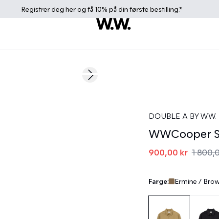
Registrer deg
her
og få 10% på din første bestilling.*
50%
Next slide
DOUBLE A BY W.W.
WWCooper S
900,00 kr
1 800,
Farge:
Ermine / Bro