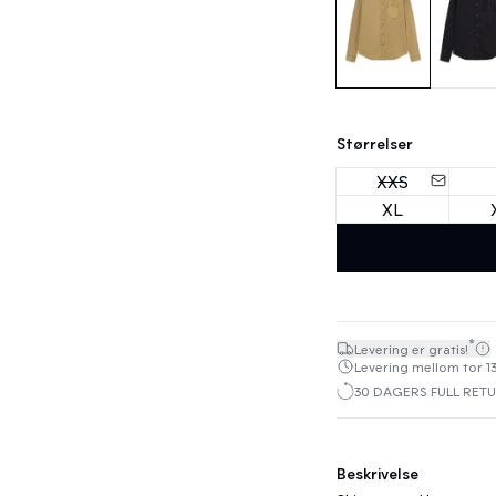
Størrelser
XXS
XL
*
Levering er gratis!
Levering mellom tor 13
30 DAGERS FULL RET
Beskrivelse