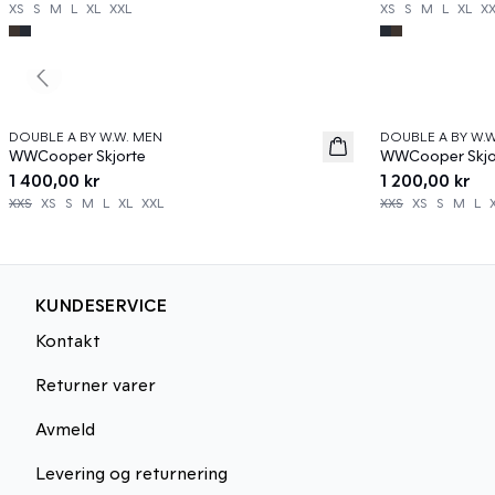
XS
S
M
L
XL
XXL
XS
S
M
L
XL
X
Previous slide
DOUBLE A BY W.W. MEN
DOUBLE A BY W.
News
News
WWCooper Skjorte
WWCooper Skjo
1 400,00 kr
1 200,00 kr
XXS
XS
S
M
L
XL
XXL
XXS
XS
S
M
L
KUNDESERVICE
Kontakt
Returner varer
Avmeld
Levering og returnering