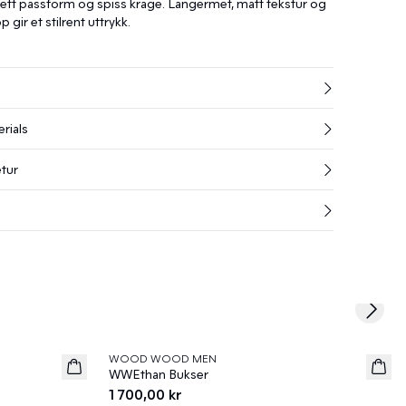
ett passform og spiss krage. Langermet, matt tekstur og
ir et stilrent uttrykk.
rials
etur
Next s
WOOD WOOD MEN
News
WWEthan Bukser
1 700,00 kr