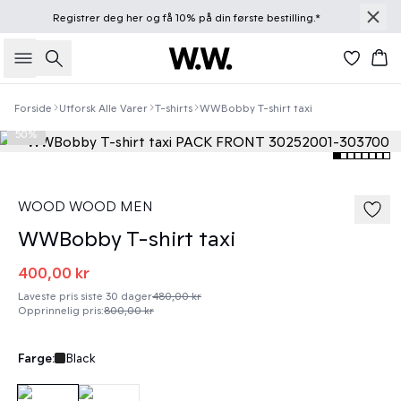
Registrer deg
her
og få 10% på din første bestilling.*
Søk
Han
Forside
Utforsk Alle Varer
T-shirts
WWBobby T-shirt taxi
50%
WOOD WOOD MEN
WWBobby T-shirt taxi
400,00 kr
Laveste pris siste 30 dager
480,00 kr
Opprinnelig pris
:
800,00 kr
Farge:
Black