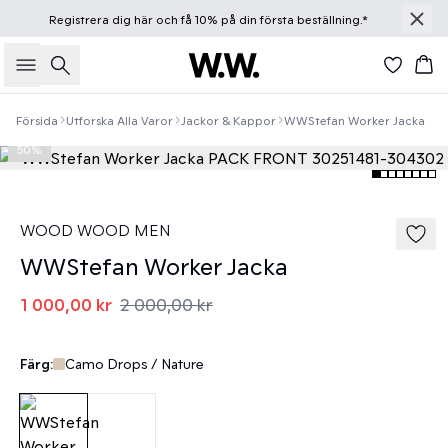
Registrera dig
här
och få 10% på din första beställning.*
Sök
Ko
Försida
Utforska Alla Varor
Jackor & Kappor
WWStefan Worker Jacka
50%
WOOD WOOD MEN
WWStefan Worker Jacka
1 000,00 kr
2 000,00 kr
Färg:
Camo Drops / Nature