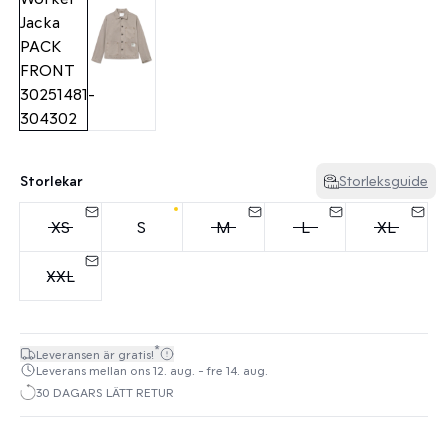
Storlekar
Storleksguide
XS
S
M
L
XL
XXL
*
Leveransen är gratis!
Leverans mellan ons 12. aug. - fre 14. aug.
30 DAGARS LÄTT RETUR