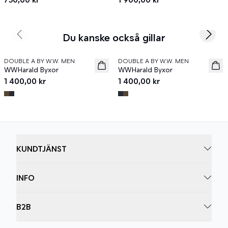
Du kanske också gillar
Previous slide
Next s
DOUBLE A BY W.W. MEN
DOUBLE A BY W.W. MEN
News
News
WWHarald Byxor
WWHarald Byxor
1 400,00 kr
1 400,00 kr
KUNDTJÄNST
INFO
B2B