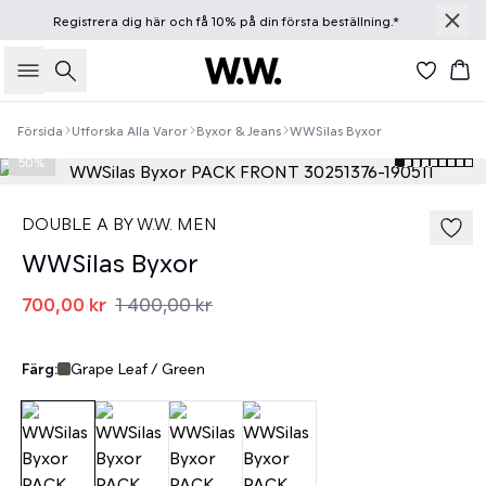
Registrera dig
här
och få 10% på din första beställning.*
Sök
Ko
Försida
Utforska Alla Varor
Byxor & Jeans
WWSilas Byxor
50%
DOUBLE A BY W.W. MEN
WWSilas Byxor
700,00 kr
1 400,00 kr
Färg:
Grape Leaf / Green