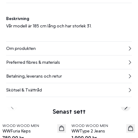
Beskrivning
Vår modell är 185 cm lång och har storlek 31.
Om produkten
Preferred fibres & materials
Betalning, leverans och retur
Skötsel & Tvättråd
Previous slide
Next s
Senast sett
WOOD WOOD MEN
WOOD WOOD MEN
News
News
WWFuria Keps
WWType 2 Jeans
750,00 kr
1 900,00 kr