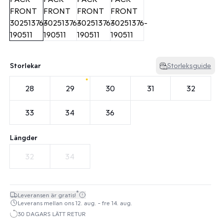
Storlekar
Storleksguide
28
29
30
31
32
33
34
36
Längder
32
34
*
Leveransen är gratis!
Leverans mellan ons 12. aug. - fre 14. aug.
30 DAGARS LÄTT RETUR