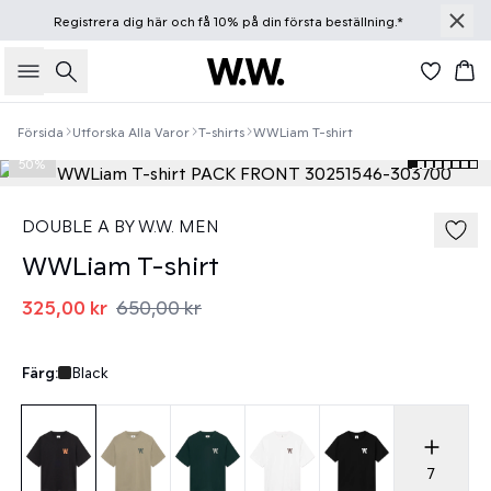
Registrera dig
här
och få 10% på din första beställning.*
Sök
Ko
Försida
Utforska Alla Varor
T-shirts
WWLiam T-shirt
50%
DOUBLE A BY W.W. MEN
WWLiam T-shirt
325,00 kr
650,00 kr
Färg:
Black
7