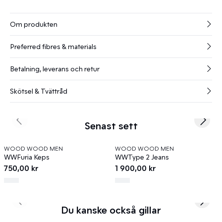
Om produkten
Preferred fibres & materials
Betalning, leverans och retur
Skötsel & Tvättråd
Senast sett
Previous slide
Next s
WOOD WOOD MEN
WOOD WOOD MEN
WWFuria Keps
WWType 2 Jeans
750,00 kr
1 900,00 kr
Previous slide
Next s
Du kanske också gillar
40%
40%