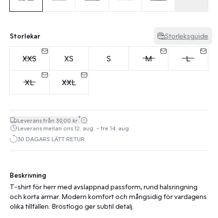
Storlekar
Storleksguide
XXS
XS
S
M
L
XL
XXL
*
Leverans från 39,00 kr
Leverans mellan ons 12. aug. - fre 14. aug.
30 DAGARS LÄTT RETUR
Beskrivning
T-shirt för herr med avslappnad passform, rund halsringning
och korta ärmar. Modern komfort och mångsidig för vardagens
olika tillfällen. Bröstlogo ger subtil detalj.