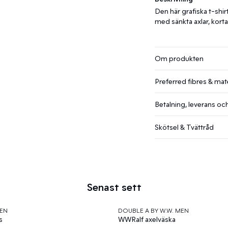
Den här grafiska t-shi
med sänkta axlar, korta
Om produkten
Preferred fibres & mate
Betalning, leverans och
Skötsel & Tvättråd
Senast sett
EN
DOUBLE A BY W.W. MEN
s
WWRalf axelväska