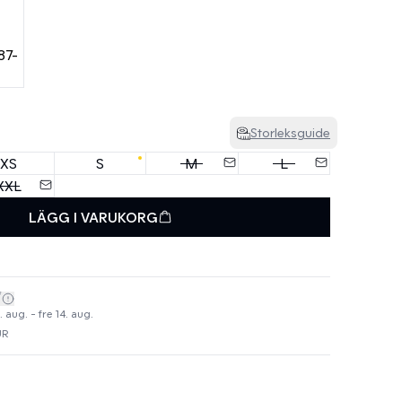
Storleksguide
XS
S
M
L
XXL
LÄGG I VARUKORG
*
 aug. - fre 14. aug.
UR