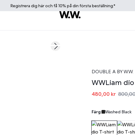
Registrera dig
här
och få 10% på din första beställning.*
40%
Next slide
DOUBLE A BY W.W.
WWLiam dio 
480,00 kr
800,00
Färg:
Washed Black