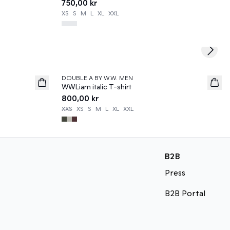
750,00 kr
XS
S
M
L
XL
XXL
Next s
DOUBLE A BY W.W. MEN
News
WWLiam italic T-shirt
800,00 kr
XXS
XS
S
M
L
XL
XXL
B2B
Press
B2B Portal