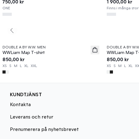
750,00 kr
1 900,00 kr
ONE
Finns i många stor
Previous slide
DOUBLE A BY W.W. MEN
DOUBLE A BY W.
News
News
WWLiam Map T-shirt
WWLiam Map T-
850,00 kr
850,00 kr
XS
S
M
L
XL
XXL
XS
S
M
L
XL
X
KUNDTJÄNST
Kontakta
Leverans och retur
Prenumerera på nyhetsbrevet