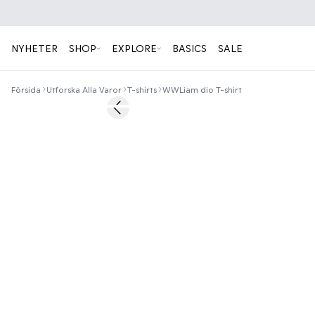
NYHETER
SHOP
EXPLORE
BASICS
SALE
Försida
Utforska Alla Varor
T-shirts
WWLiam dio T-shirt
40%
Previous slide