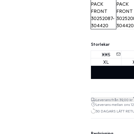
Storlekar
XXS
XL
Leverans från 39,00 kr
Leverans mellan ons 12.
30 DAGARS LÄTT RET
Beskrivning