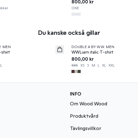
800,00 kr
lekar
ONE
Du kanske också gillar
W. MEN
DOUBLE A BY W.W. MEN
News
shirt
WWLiam italic T-shirt
800,00 kr
XL
XXS
XS
S
M
L
XL
XXL
INFO
Om Wood Wood
Produktvård
Tävlingsvillkor