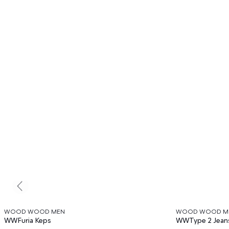
Previous slide
WOOD WOOD MEN
WOOD WOOD M
WWFuria Keps
WWType 2 Jean