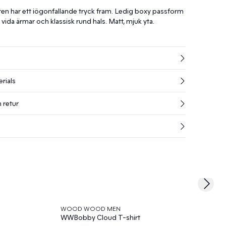
rten har ett iögonfallande tryck fram. Ledig boxy passform
 vida ärmar och klassisk rund hals. Matt, mjuk yta.
rials
 retur
Next s
WOOD WOOD MEN
WWBobby Cloud T-shirt