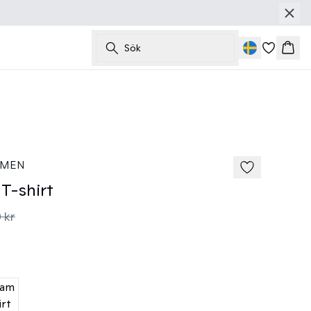
Sök
Korg
40%
185 cm • M
 MEN
T-shirt
 kr