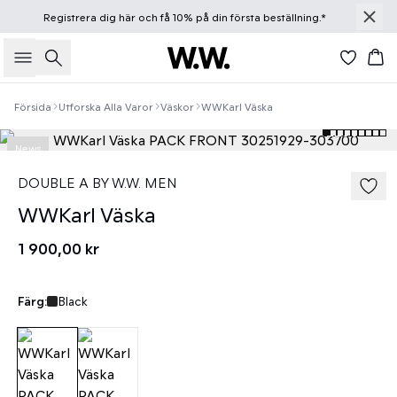
Registrera dig
här
och få 10% på din första beställning.*
Sök
Ko
Försida
Utforska Alla Varor
Väskor
WWKarl Väska
News
DOUBLE A BY W.W. MEN
WWKarl Väska
1 900,00 kr
Färg:
Black