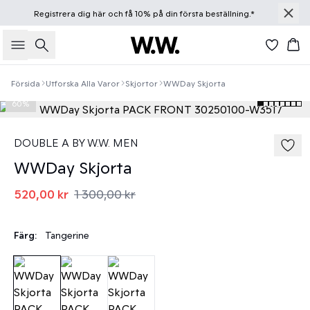
Registrera dig
här
och få 10% på din första beställning.*
Sök
Ko
Försida
Utforska Alla Varor
Skjortor
WWDay Skjorta
60%
DOUBLE A BY W.W. MEN
WWDay Skjorta
520,00 kr
1 300,00 kr
Färg:
Tangerine