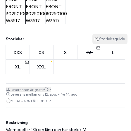
Storlekar
Storleksguide
XXS
XS
S
M
L
XL
XXL
*
Leveransen är gratis!
Leverans mellan ons 12. aug. - fre 14. aug.
30 DAGARS LÄTT RETUR
Beskrivning
Vår modell är 185 cm lång och har storlek M.