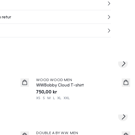
 retur
Next s
WOOD WOOD MEN
News
WWBobby Cloud T-shirt
750,00 kr
XS
S
M
L
XL
XXL
Next s
60%
DOUBLE A BY W.W. MEN