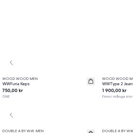
Previous slide
WOOD WOOD MEN
WOOD WOOD M
News
News
WWFuria Keps
WWType 2 Jean
750,00 kr
1 900,00 kr
ONE
Finns i många stor
Previous slide
60%
60%
DOUBLE A BY W.W. MEN
DOUBLE A BY W.