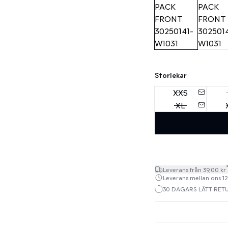
Storlekar
XXS
XL
Leverans från 39,00 kr
Leverans mellan ons 12.
30 DAGARS LÄTT RET