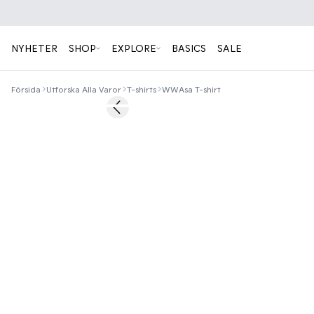
NYHETER
SHOP
EXPLORE
BASICS
SALE
Försida
Utforska Alla Varor
T-shirts
WWAsa T-shirt
60%
Previous slide