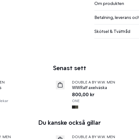
Om produkten
Betalning, leverans och
Skötsel & Tvättråd
Senast sett
EN
DOUBLE A BY W.W. MEN
News
s
WWRalf axelväska
800,00 kr
lekar
ONE
Du kanske också gillar
60%
W. MEN
DOUBLE A BY W.W. MEN