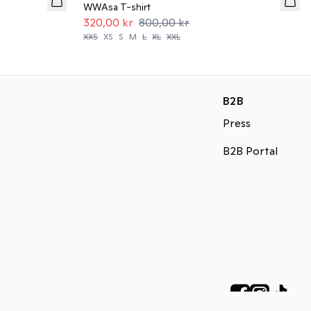
WWAsa T-shirt
320,00 kr
800,00 kr
XXS
XS
S
M
L
XL
XXL
B2B
Press
B2B Portal