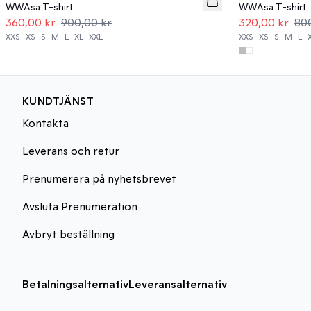
WWAsa T-shirt
WWAsa T-shirt
360,00 kr
900,00 kr
320,00 kr
80
XXS
XS
S
M
L
XL
XXL
XXS
XS
S
M
L
KUNDTJÄNST
Kontakta
Leverans och retur
Prenumerera på nyhetsbrevet
Avsluta Prenumeration
Avbryt beställning
Betalningsalternativ
Leveransalternativ