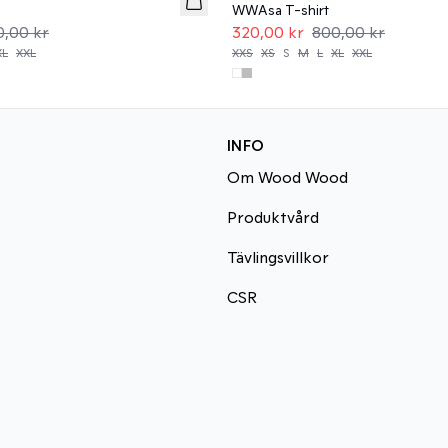
WWAsa T-shirt
0,00 kr
320,00 kr
800,00 kr
XL
XXL
XXS
XS
S
M
L
XL
XXL
INFO
Om Wood Wood
Produktvård
Tävlingsvillkor
CSR