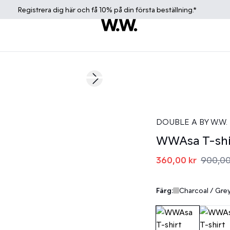
Registrera dig
här
och få 10% på din första beställning.*
60%
Next slide
DOUBLE A BY W.W.
WWAsa T-shi
360,00 kr
900,00
Färg:
Charcoal / Gre