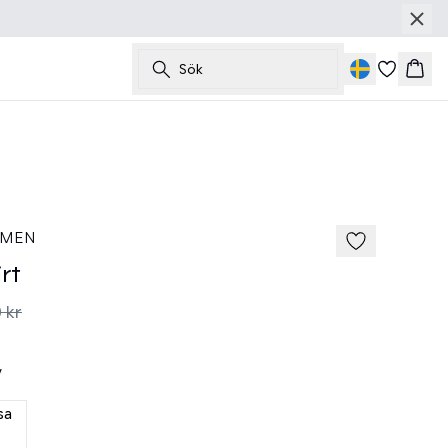
Sök
Korg
60%
 MEN
rt
 kr
y