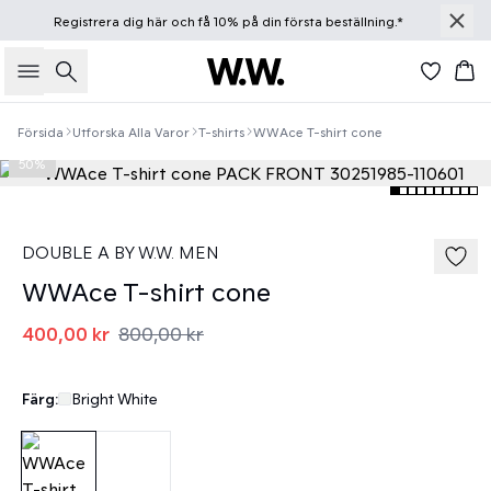
Registrera dig
här
och få 10% på din första beställning.*
Sök
Ko
Försida
Utforska Alla Varor
T-shirts
WWAce T-shirt cone
50%
DOUBLE A BY W.W. MEN
WWAce T-shirt cone
400,00 kr
800,00 kr
Färg:
Bright White