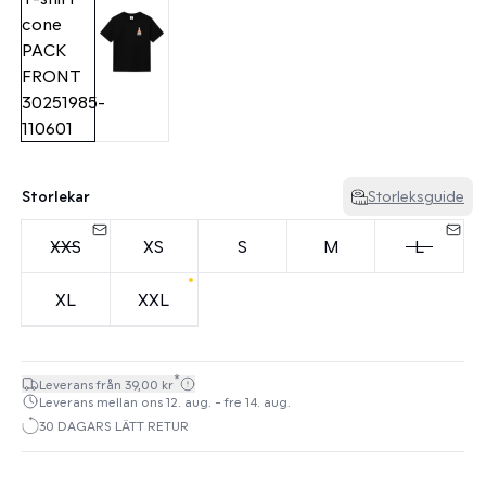
Storlekar
Storleksguide
XXS
XS
S
M
L
XL
XXL
*
Leverans från 39,00 kr
Leverans mellan ons 12. aug. - fre 14. aug.
30 DAGARS LÄTT RETUR