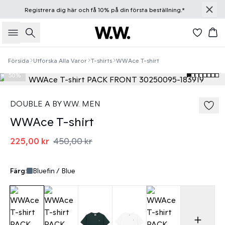
Registrera dig
här
och få 10% på din första beställning.*
Sök
Ko
Försida
Utforska Alla Varor
T-shirts
WWAce T-shirt
50%
DOUBLE A BY W.W. MEN
WWAce T-shirt
225,00 kr
450,00 kr
Färg:
Bluefin / Blue