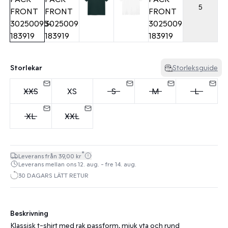
5
Storlekar
Storleksguide
XXS
XS
S
M
L
XL
XXL
*
Leverans från 39,00 kr
Leverans mellan ons 12. aug. - fre 14. aug.
30 DAGARS LÄTT RETUR
Beskrivning
Klassisk t-shirt med rak passform, mjuk yta och rund