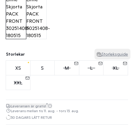
Storlekar
Storleksguide
XS
S
M
L
XL
XXL
*
Leveransen är gratis!
Leverans mellan tis 11. aug. - tors 13. aug.
30 DAGARS LÄTT RETUR