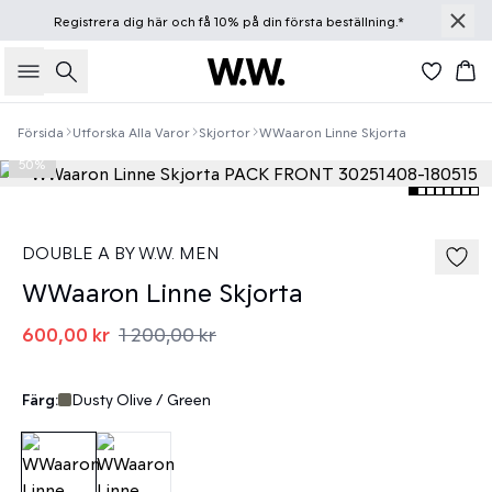
Registrera dig
här
och få 10% på din första beställning.*
Sök
Ko
Försida
Utforska Alla Varor
Skjortor
WWaaron Linne Skjorta
50%
DOUBLE A BY W.W. MEN
WWaaron Linne Skjorta
600,00 kr
1 200,00 kr
Färg:
Dusty Olive / Green