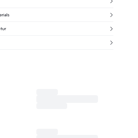
rials
etur