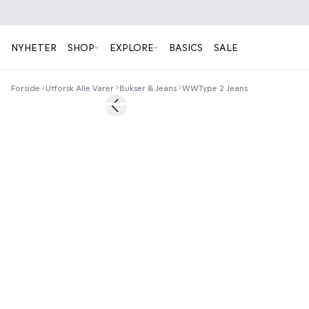
NYHETER
SHOP
EXPLORE
BASICS
SALE
Forside
Utforsk Alle Varer
Bukser & Jeans
WWType 2 Jeans
Previous slide
News