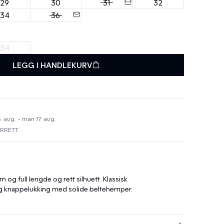
29
30
31
32
34
36
34
LEGG I HANDLEKURV
. aug. - man 17. aug.
URRETT
og full lengde og rett silhuett. Klassisk
knappelukking med solide beltehemper.