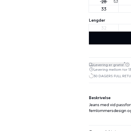
28
33
Lengder
32
*
Levering er gratis!
Levering mellom tor 13
30 DAGERS FULL RET
Beskrivelse
Jeans med vid passform 
femlommersdesign og 