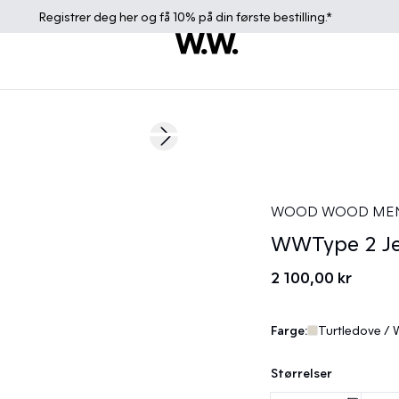
Registrer deg
her
og få 10% på din første bestilling.*
Next slide
News
WOOD WOOD ME
WWType 2 J
2 100,00 kr
Farge:
Turtledove / 
Størrelser