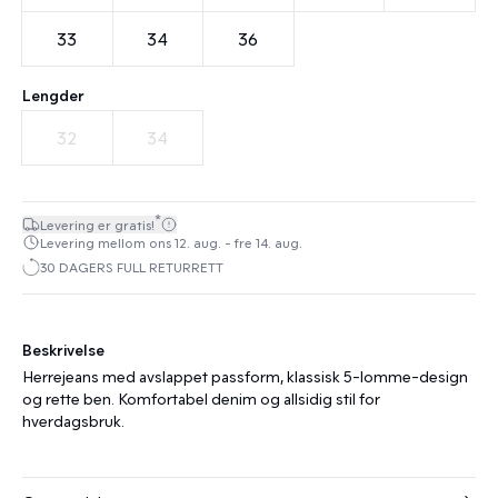
33
34
36
Lengder
32
34
*
Levering er gratis!
Levering mellom ons 12. aug. - fre 14. aug.
30 DAGERS FULL RETURRETT
Beskrivelse
Herrejeans med avslappet passform, klassisk 5-lomme-design
og rette ben. Komfortabel denim og allsidig stil for
hverdagsbruk.