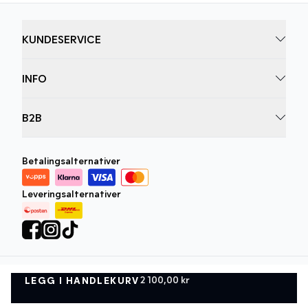
KUNDESERVICE
INFO
B2B
Betalingsalternativer
Leveringsalternativer
2 100,00 kr
LEGG I HANDLEKURV
Personvernregler
Vilkår og betingelser
LEGG I HANDLEKURV
©
DK Company Online AS
2026