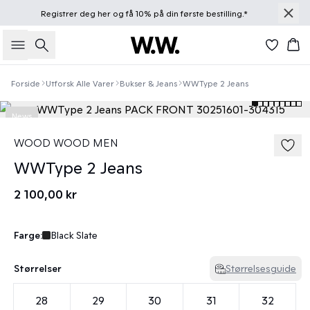
Registrer deg
her
og få 10% på din første bestilling.*
Søk
Han
Forside
Utforsk Alle Varer
Bukser & Jeans
WWType 2 Jeans
News
WOOD WOOD MEN
WWType 2 Jeans
2 100,00 kr
Farge:
Black Slate
Størrelser
Størrelsesguide
28
29
30
31
32