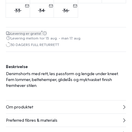
33
34
36
*
Levering er gratis!
Levering mellom tor 13. aug. - man 17. aug.
30 DAGERS FULL RETURRETT
Beskrivelse
Denimshorts med rett, løs passform og lengde under kneet.
Fem lommer, beltehemper, glidelås og myktvasket finish
fremhever stilen.
Om produktet
Preferred fibres & materials