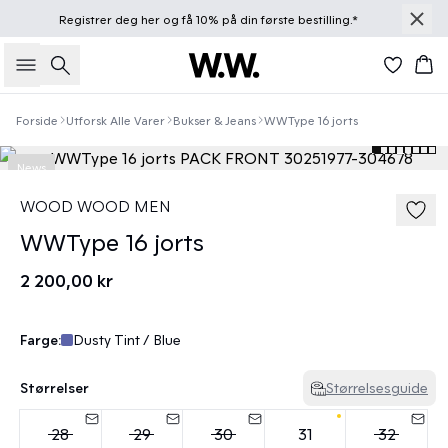
Registrer deg
her
og få 10% på din første bestilling.*
Søk
Han
Forside
Utforsk Alle Varer
Bukser & Jeans
WWType 16 jorts
News
WOOD WOOD MEN
WWType 16 jorts
2 200,00 kr
Farge:
Dusty Tint / Blue
Størrelser
Størrelsesguide
28
29
30
31
32