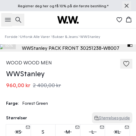
Registrer deg
her
og få 10% på din første bestilling.*
Søk
Han
Forside
Utforsk Alle Varer
Bukser & Jeans
WWStanley
60%
WOOD WOOD MEN
WWStanley
960,00 kr
2 400,00 kr
Farge:
Forest Green
Størrelser
Størrelsesguide
XS
S
M
L
XL