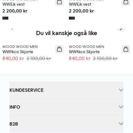
News
News
WWEik vest
WWEik vest
2 200,00 kr
2 200,00 kr
Previous slide
Next s
Du vil kanskje også like
60%
60%
WOOD WOOD MEN
WOOD WOOD MEN
WWNico Skjorte
WWNico Skjorte
840,00 kr
2 100,00 kr
840,00 kr
2 100,00 kr
KUNDESERVICE
INFO
B2B