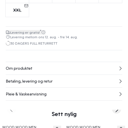
XXL
*
Levering er gratis!
Levering mellom ons 12. aug. - fre 14. aug.
30 DAGERS FULL RETURRETT
Om produktet
Betaling, levering og retur
Pleie & Vaskeanvisning
Previous slide
Next s
Sett nylig
WOOD WOOD MEN
WOOD WOOD MEN