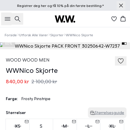
Registrer deg
her
og få 10% på din første bestilling.*
Søk
Han
Forside
Utforsk Alle Varer
Skjorter
WWNico Skjorte
60%
WOOD WOOD MEN
WWNico Skjorte
840,00 kr
2 100,00 kr
Farge:
Frosty Pinstripe
Størrelser
Størrelsesguide
XS
S
M
L
XL