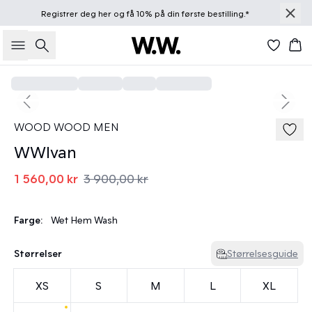
Registrer deg
her
og få 10% på din første bestilling.*
Søk
Han
60%
Previous slide
Next s
WOOD WOOD MEN
WWIvan
1 560,00 kr
3 900,00 kr
Farge:
Wet Hem Wash
Størrelser
Størrelsesguide
XS
S
M
L
XL